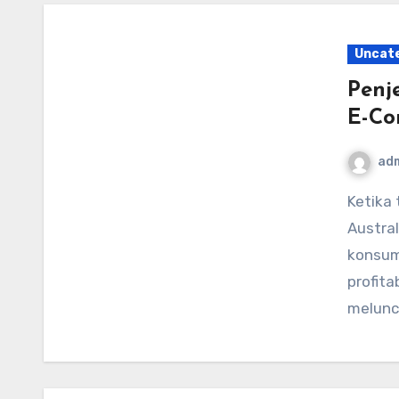
Uncat
Penj
E-Co
ad
Ketika tekanan biaya hidup terus berlanjut di seluruh
Austral
konsum
profita
melunc