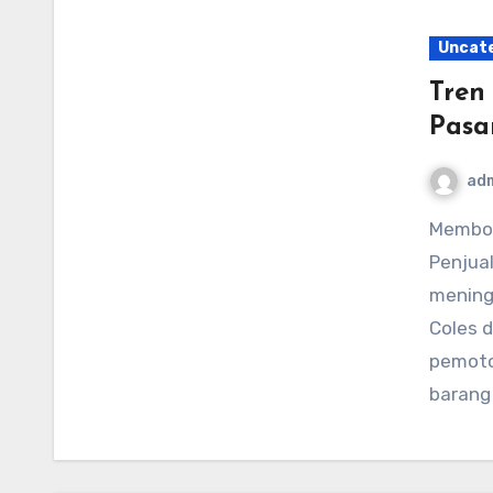
Uncat
Tren
Pasa
ad
Membongkar Pemotongan Harga 2025 dan Pergeseran
Penjual
mening
Coles 
pemoto
barang