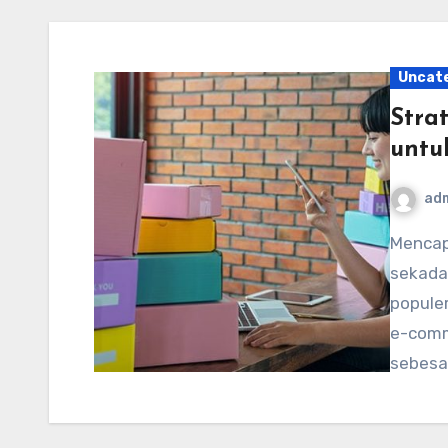
Uncat
Stra
untu
ad
Mencapai pertumbuhan di pasar memerlukan lebih dari
sekada
popule
e-comm
sebesa