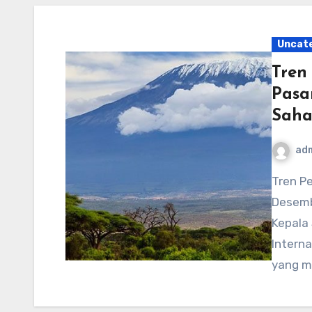
Uncat
Tren
Pasa
Saha
ad
Tren Perjalanan Teratas untuk tahun 2025 16
Desemb
Kepala 
Interna
yang 