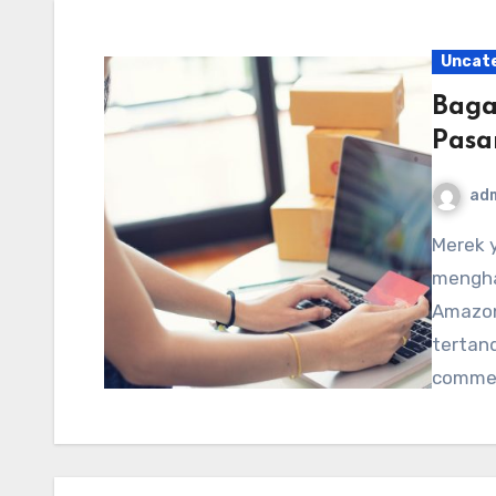
Uncat
Baga
Pasa
ad
Merek yang ingin masuk atau berekspansi di Amazon
mengha
Amazon
tertand
commerc