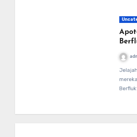
Uncat
Apot
Berfl
ad
Jelajahi perubahan lanskap apotek di AS—apakah
mereka
Berfluk