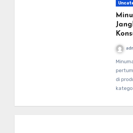
Uncat
Minu
Jang
Kons
ad
Minuman energi tetap menjadi salah satu bintang
pertumb
di pro
katego