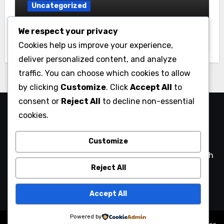
Uncategorized
Tren Utama yang Mempengaruhi
We respect your privacy
Pasar dan Industri Australasia
Cookies help us improve your experience,
deliver personalized content, and analyze
traffic. You can choose which cookies to allow
by clicking
Customize
. Click
Accept All
to
consent or
Reject All
to decline non-essential
The Integrated Retailer –
cookies.
Solusi Ritel Modern
Customize
Dari Toko ke Online – Integrasi Ritel yang Lebih Mudah
Reject All
Accept All
Powered by