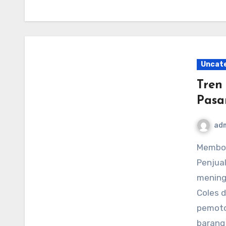
Uncat
Tren
Pasa
ad
Membongkar Pemotongan Harga 2025 dan Pergeseran
Penjual
mening
Coles 
pemoto
barang