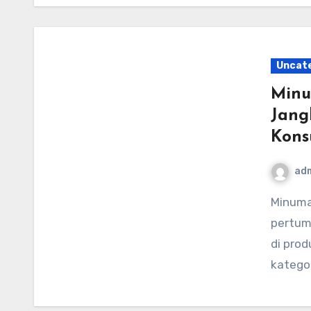
Uncat
Minu
Jang
Kons
ad
Minuman energi tetap menjadi salah satu bintang
pertumb
di pro
katego