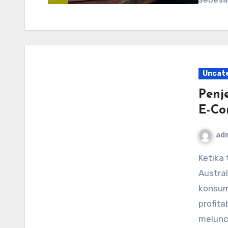
Uncat
Penj
E-Co
ad
Ketika tekanan biaya hidup terus berlanjut di seluruh
Austral
konsum
profita
melunc