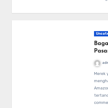
Uncat
Baga
Pasa
ad
Merek yang ingin masuk atau berekspansi di Amazon
mengha
Amazon
tertand
commerc