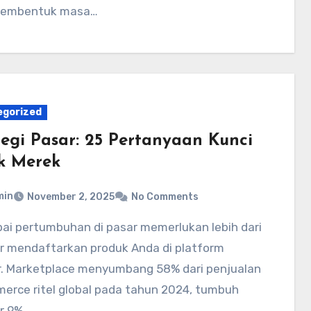
membentuk masa…
egorized
tegi Pasar: 25 Pertanyaan Kunci
k Merek
min
November 2, 2025
No Comments
r mendaftarkan produk Anda di platform
r. Marketplace menyumbang 58% dari penjualan
erce ritel global pada tahun 2024, tumbuh
r 9%…