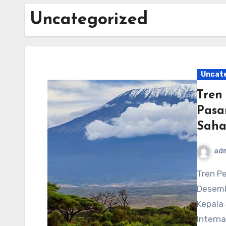
Uncategorized
Uncat
Tren
Pasa
Saha
ad
Tren Perjalanan Teratas untuk tahun 2025 16
Desemb
Kepala 
Interna