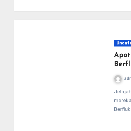
Uncat
Apot
Berfl
ad
Jelajahi perubahan lanskap apotek di AS—apakah
mereka
Berfluk