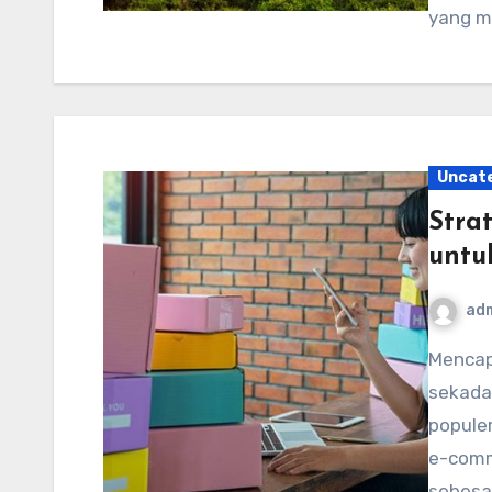
yang 
Uncat
Stra
untu
ad
Mencapai pertumbuhan di pasar memerlukan lebih dari
sekada
popule
e-comm
sebesa