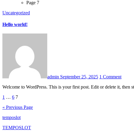
Page 7
Uncategorized
Hello world!
admin
September 25, 2025
1 Comment
Welcome to WordPress. This is your first post. Edit or delete it, then s
Posts
1
…
6
7
pagination
« Previous Page
temposlot
TEMPOSLOT