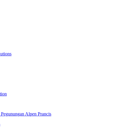
lutions
tion
 Pegunungan Alpen Prancis
s