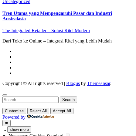
Uncategorized
Tren Utama yang Mempengaruhi Pasar dan Industri
Australasia
The Integrated Retailer – Solusi Ritel Modern
Dari Toko ke Online – Integrasi Ritel yang Lebih Mudah
Copyright © All rights reserved
|
Blogus
by
Themeansar
.
Search
for:
Customize
Reject All
Accept All
Powered by
✖
...
show more
►
Necessary Cookies
Standard