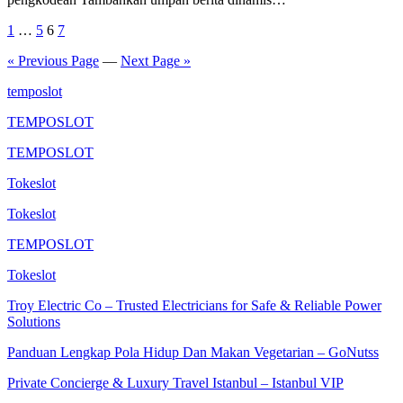
Posts
1
…
5
6
7
pagination
« Previous Page
—
Next Page »
temposlot
TEMPOSLOT
TEMPOSLOT
Tokeslot
Tokeslot
TEMPOSLOT
Tokeslot
Troy Electric Co – Trusted Electricians for Safe & Reliable Power
Solutions
Panduan Lengkap Pola Hidup Dan Makan Vegetarian – GoNutss
Private Concierge & Luxury Travel Istanbul – Istanbul VIP