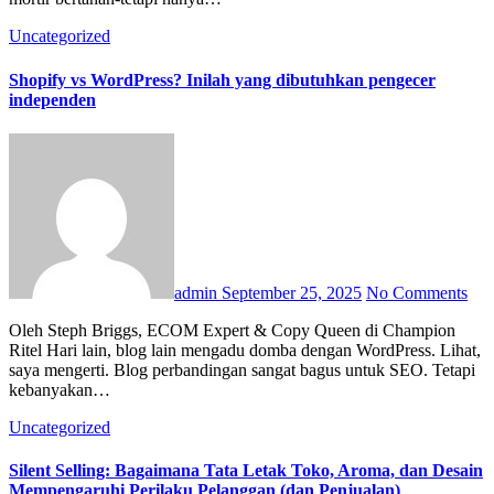
Uncategorized
Shopify vs WordPress? Inilah yang dibutuhkan pengecer
independen
admin
September 25, 2025
No Comments
Oleh Steph Briggs, ECOM Expert & Copy Queen di Champion
Ritel Hari lain, blog lain mengadu domba dengan WordPress. Lihat,
saya mengerti. Blog perbandingan sangat bagus untuk SEO. Tetapi
kebanyakan…
Uncategorized
Silent Selling: Bagaimana Tata Letak Toko, Aroma, dan Desain
Mempengaruhi Perilaku Pelanggan (dan Penjualan)