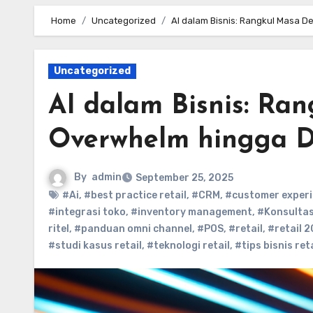
Home
Uncategorized
AI dalam Bisnis: Rangkul Masa D
Uncategorized
AI dalam Bisnis: Ra
Overwhelm hingga D
By
admin
September 25, 2025
#Ai
,
#best practice retail
,
#CRM
,
#customer exper
#integrasi toko
,
#inventory management
,
#Konsultasi
ritel
,
#panduan omni channel
,
#POS
,
#retail
,
#retail 
#studi kasus retail
,
#teknologi retail
,
#tips bisnis reta