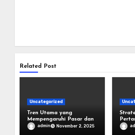
Related Post
Uncategorized
Uncat
Tren Utama yang
Strat
Mempengaruhi Pasar dan
Perta
Industri Afrika Sub-Sahara
Mere
admin
a
November 2, 2025