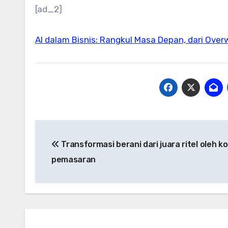
[ad_2]
AI dalam Bisnis: Rangkul Masa Depan, dari Ove
Post
Transformasi berani dari juara ritel oleh k
navigation
pemasaran