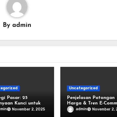
By
admin
egorized
Uncategorized
egi Pasar: 25
Penjelasan Potongan
nyaan Kunci untuk
Harga & Tren E-Comm
k
2025
dmin
admin
November 2, 2025
November 2, 