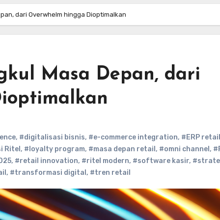
epan, dari Overwhelm hingga Dioptimalkan
ngkul Masa Depan, dari
ioptimalkan
ience
,
#digitalisasi bisnis
,
#e-commerce integration
,
#ERP retai
 Ritel
,
#loyalty program
,
#masa depan retail
,
#omni channel
,
#
2025
,
#retail innovation
,
#ritel modern
,
#software kasir
,
#strateg
il
,
#transformasi digital
,
#tren retail