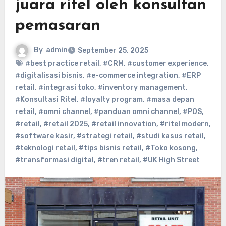
juara ritel oleh konsultan
pemasaran
By
admin
September 25, 2025
#best practice retail
,
#CRM
,
#customer experience
,
#digitalisasi bisnis
,
#e-commerce integration
,
#ERP
retail
,
#integrasi toko
,
#inventory management
,
#Konsultasi Ritel
,
#loyalty program
,
#masa depan
retail
,
#omni channel
,
#panduan omni channel
,
#POS
,
#retail
,
#retail 2025
,
#retail innovation
,
#ritel modern
,
#software kasir
,
#strategi retail
,
#studi kasus retail
,
#teknologi retail
,
#tips bisnis retail
,
#Toko kosong
,
#transformasi digital
,
#tren retail
,
#UK High Street