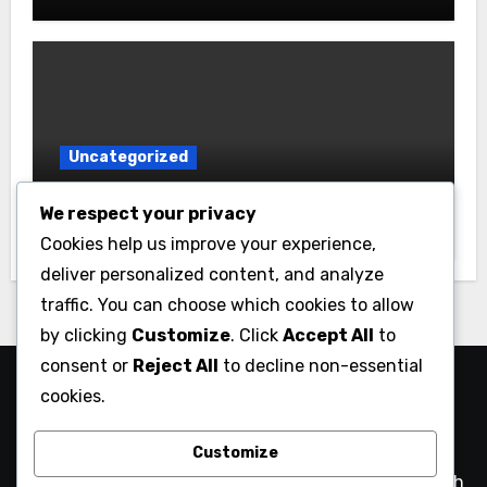
Uncategorized
Tren Utama yang Mempengaruhi
We respect your privacy
Pasar dan Industri Australasia
Cookies help us improve your experience,
deliver personalized content, and analyze
traffic. You can choose which cookies to allow
by clicking
Customize
. Click
Accept All
to
consent or
Reject All
to decline non-essential
The Integrated Retailer –
cookies.
Solusi Ritel Modern
Customize
Dari Toko ke Online – Integrasi Ritel yang Lebih Mudah