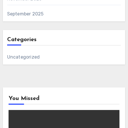
September 2025
Categories
Uncategorized
You Missed