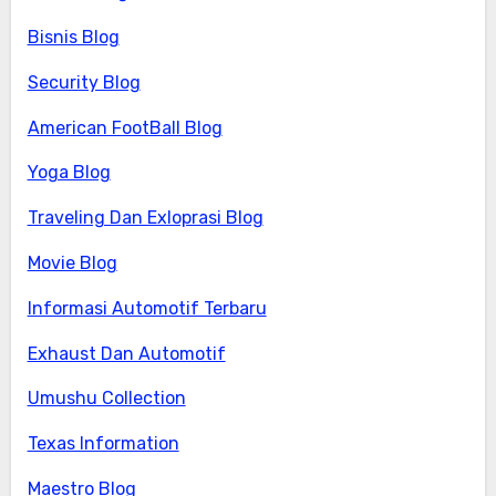
Bisnis Blog
Security Blog
American FootBall Blog
Yoga Blog
Traveling Dan Exloprasi Blog
Movie Blog
Informasi Automotif Terbaru
Exhaust Dan Automotif
Umushu Collection
Texas Information
Maestro Blog