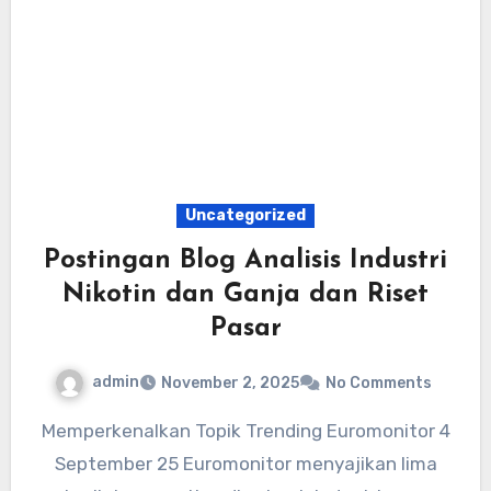
Uncategorized
Postingan Blog Analisis Industri
Nikotin dan Ganja dan Riset
Pasar
admin
November 2, 2025
No Comments
Memperkenalkan Topik Trending Euromonitor 4
September 25 Euromonitor menyajikan lima