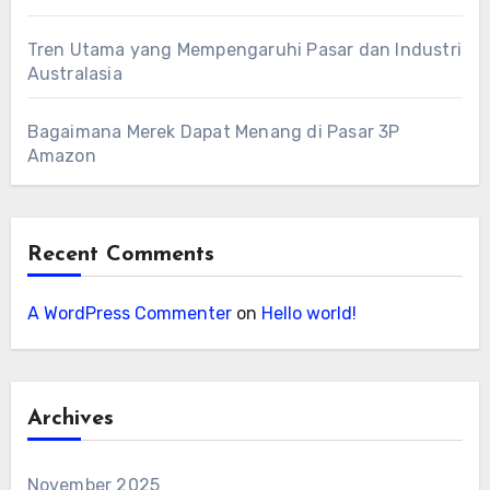
Tren Utama yang Mempengaruhi Pasar dan Industri
Australasia
Bagaimana Merek Dapat Menang di Pasar 3P
Amazon
Recent Comments
A WordPress Commenter
on
Hello world!
Archives
November 2025