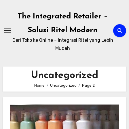
Skip
to
The Integrated Retailer –
content
Solusi Ritel Modern
Dari Toko ke Online – Integrasi Ritel yang Lebih
Mudah
Uncategorized
Home
Uncategorized
Page 2