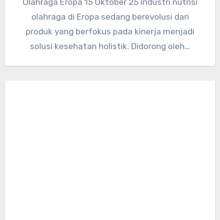
Olahraga Eropa 15 Oktober 25 Industri nutrisi
olahraga di Eropa sedang berevolusi dari
produk yang berfokus pada kinerja menjadi
solusi kesehatan holistik. Didorong oleh…