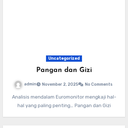
Uncategorized
Pangan dan Gizi
admin
November 2, 2025
No Comments
Analisis mendalam Euromonitor mengkaji hal-
hal yang paling penting… Pangan dan Gizi