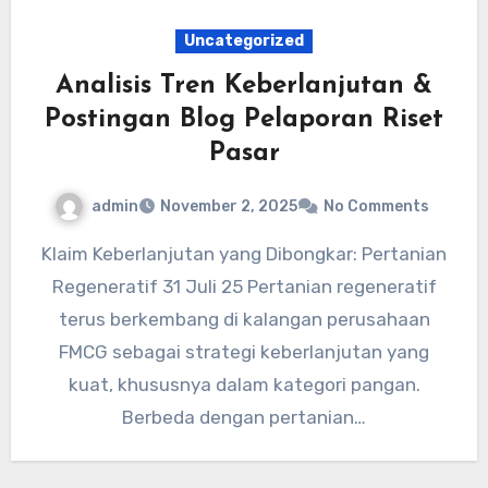
Uncategorized
Analisis Tren Keberlanjutan &
Postingan Blog Pelaporan Riset
Pasar
admin
November 2, 2025
No Comments
Klaim Keberlanjutan yang Dibongkar: Pertanian
Regeneratif 31 Juli 25 Pertanian regeneratif
terus berkembang di kalangan perusahaan
FMCG sebagai strategi keberlanjutan yang
kuat, khususnya dalam kategori pangan.
Berbeda dengan pertanian…