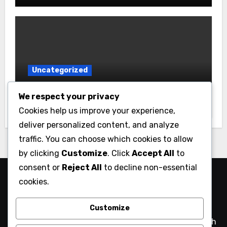
Uncategorized
Tren Utama yang Mempengaruhi
We respect your privacy
Pasar dan Industri Australasia
Cookies help us improve your experience,
deliver personalized content, and analyze
traffic. You can choose which cookies to allow
by clicking
Customize
. Click
Accept All
to
consent or
Reject All
to decline non-essential
The Integrated Retailer –
cookies.
Solusi Ritel Modern
Customize
Dari Toko ke Online – Integrasi Ritel yang Lebih Mudah