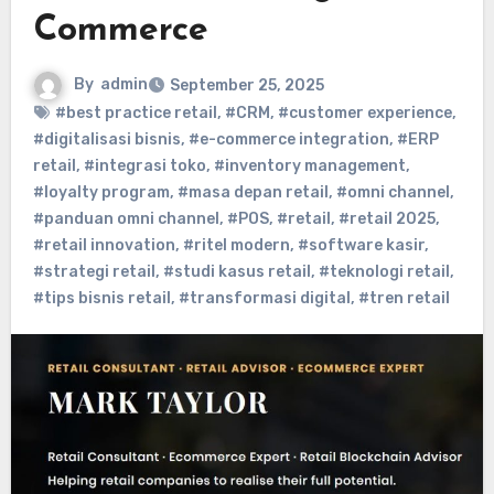
Commerce
By
admin
September 25, 2025
#best practice retail
,
#CRM
,
#customer experience
,
#digitalisasi bisnis
,
#e-commerce integration
,
#ERP
retail
,
#integrasi toko
,
#inventory management
,
#loyalty program
,
#masa depan retail
,
#omni channel
,
#panduan omni channel
,
#POS
,
#retail
,
#retail 2025
,
#retail innovation
,
#ritel modern
,
#software kasir
,
#strategi retail
,
#studi kasus retail
,
#teknologi retail
,
#tips bisnis retail
,
#transformasi digital
,
#tren retail