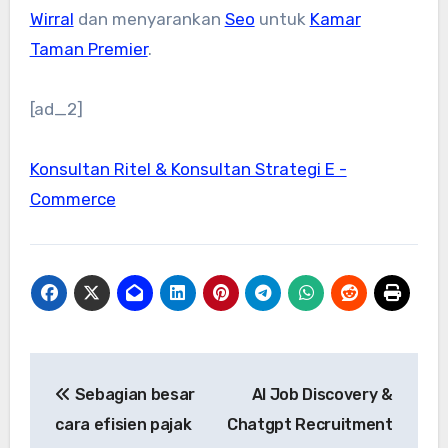
Wirral
dan menyarankan
Seo
untuk
Kamar
Taman Premier
.
[ad_2]
Konsultan Ritel & Konsultan Strategi E -
Commerce
Post
Sebagian besar
AI Job Discovery &
navigation
cara efisien pajak
Chatgpt Recruitment