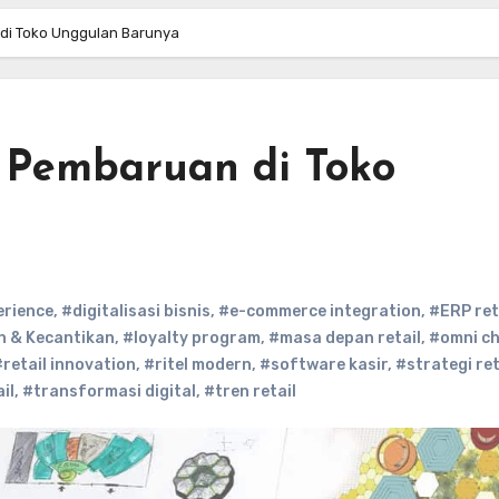
di Toko Unggulan Barunya
 Pembaruan di Toko
erience
,
#digitalisasi bisnis
,
#e-commerce integration
,
#ERP ret
 & Kecantikan
,
#loyalty program
,
#masa depan retail
,
#omni c
#retail innovation
,
#ritel modern
,
#software kasir
,
#strategi ret
il
,
#transformasi digital
,
#tren retail