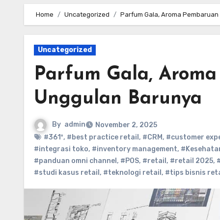
Home
Uncategorized
Parfum Gala, Aroma Pembaruan 
Uncategorized
Parfum Gala, Aroma
Unggulan Barunya
By
admin
November 2, 2025
#361º
,
#best practice retail
,
#CRM
,
#customer exp
#integrasi toko
,
#inventory management
,
#Kesehatan
#panduan omni channel
,
#POS
,
#retail
,
#retail 2025
,
#studi kasus retail
,
#teknologi retail
,
#tips bisnis reta